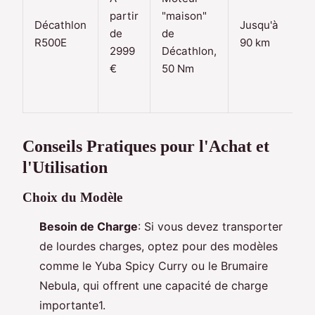
s
partir
"maison"
Décathlon
Jusqu'à
p
de
de
R500E
90 km
p
2999
Décathlon,
l'
€
50 Nm
p
l'
Conseils Pratiques pour l'Achat et
l'Utilisation
Choix du Modèle
Besoin de Charge
: Si vous devez transporter
de lourdes charges, optez pour des modèles
comme le Yuba Spicy Curry ou le Brumaire
Nebula, qui offrent une capacité de charge
importante1.