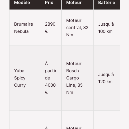
Modèle
Prix
Moteur
Batterie
A
S
Moteur
Brumaire
2890
Jusqu'à
a
central, 82
Nebula
€
100 km
aj
Nm
p
T
S
À
Moteur
D
Yuba
partir
Bosch
Jusqu'à
vi
Spicy
de
Cargo
120 km
fr
Curry
4000
Line, 85
d
€
Nm
h
M
F
a
À
Moteur