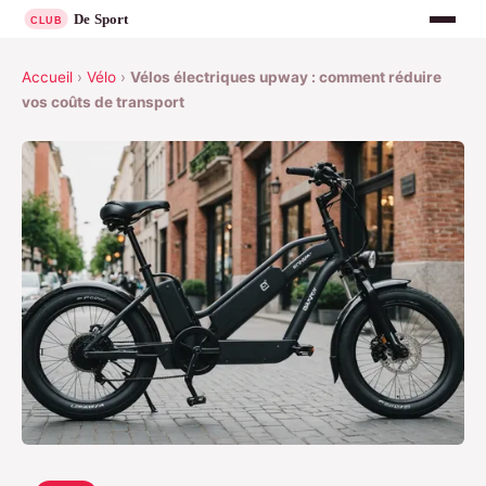
Accueil
›
Vélo
›
Vélos électriques upway : comment réduire
vos coûts de transport