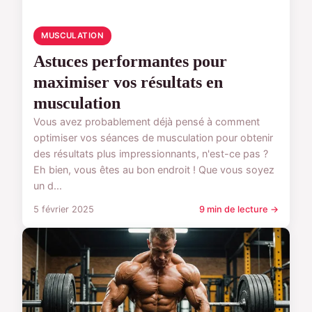
MUSCULATION
Astuces performantes pour
maximiser vos résultats en
musculation
Vous avez probablement déjà pensé à comment
optimiser vos séances de musculation pour obtenir
des résultats plus impressionnants, n'est-ce pas ?
Eh bien, vous êtes au bon endroit ! Que vous soyez
un d...
5 février 2025
9 min de lecture →