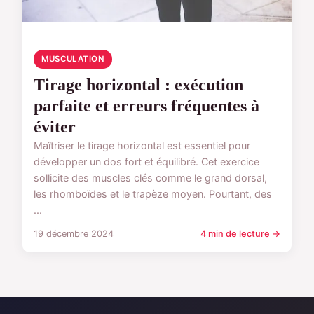
MUSCULATION
Tirage horizontal : exécution
parfaite et erreurs fréquentes à
éviter
Maîtriser le tirage horizontal est essentiel pour
développer un dos fort et équilibré. Cet exercice
sollicite des muscles clés comme le grand dorsal,
les rhomboïdes et le trapèze moyen. Pourtant, des
...
19 décembre 2024
4 min de lecture →